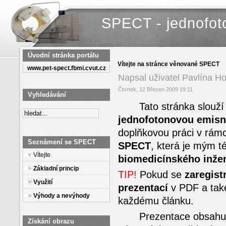
SPECT - jednofot
Úvodní stránka portálu
Vítejte na stránce věnované SPECT
www.pet-spect.fbmi.cvut.cz
Napsal uživatel Pavlína H
Čtvrtek, 12 Březen 2009 19:11
Vyhledávání
Tato stránka slouží 
jednofotonovou emisní
doplňkovou práci v rámc
Seznámení se SPECT
SPECT
, která je mým 
Vítejte
biomedicínského inže
Základní princip
TIP!
Pokud se
zaregist
Využití
prezentací
v PDF a ta
Výhody a nevýhody
každému článku.
Prezentace obsahují 
Získání obrazu