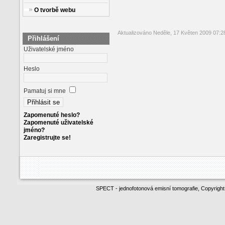
O tvorbě webu
Aktualizováno Neděle, 17 Květen 2009 07:2
Přihlášení
Uživatelské jméno
Heslo
Pamatuj si mne
Zapomenuté heslo?
Zapomenuté uživatelské
jméno?
Zaregistrujte se!
SPECT - jednofotonová emisní tomografie, Copyrigh