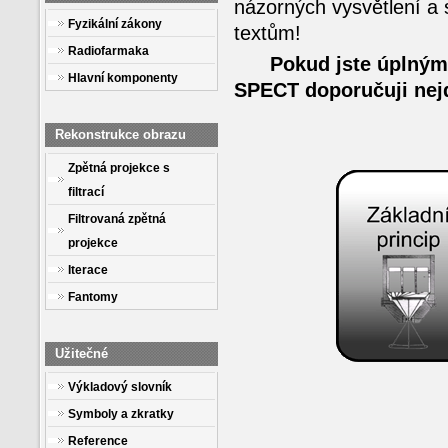
názorných vysvětlení a 
Fyzikální zákony
textům!
Radiofarmaka
Pokud jste úplnými
Hlavní komponenty
SPECT doporučuji nejdř
Rekonstrukce obrazu
Zpětná projekce s
filtrací
Filtrovaná zpětná
projekce
Iterace
Fantomy
Užitečné
Výkladový slovník
Symboly a zkratky
Reference